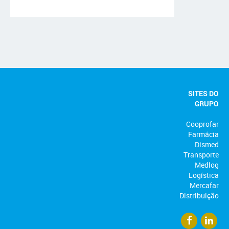
SITES DO
GRUPO
Cooprofar
Farmácia
Dismed
Transporte
Medlog
Logística
Mercafar
Distribuição