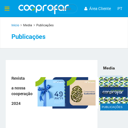
Área Cliente
PT
Início
Media
Publicações
Publicações
Media
Revista
GALERIA DE IMA
LOGÓTIPOS
a nossa
cooperação
NOTÍCIAS
PRESS-RELEASE
2024
PUBLICAÇÕES