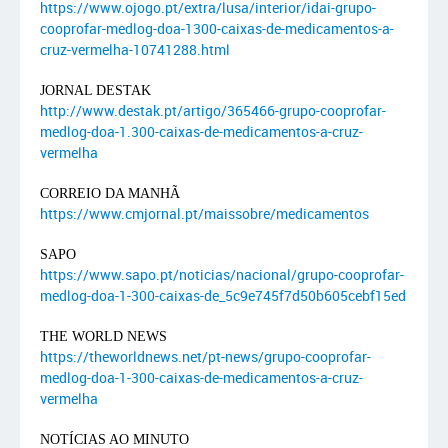
https://www.ojogo.pt/extra/lusa/interior/idai-grupo-
cooprofar-medlog-doa-1300-caixas-de-medicamentos-a-
cruz-vermelha-10741288.html
JORNAL DESTAK
http://www.destak.pt/artigo/365466-grupo-cooprofar-
medlog-doa-1.300-caixas-de-medicamentos-a-cruz-
vermelha
CORREIO DA MANHÃ
https://www.cmjornal.pt/maissobre/medicamentos
SAPO
https://www.sapo.pt/noticias/nacional/grupo-cooprofar-
medlog-doa-1-300-caixas-de_5c9e745f7d50b605cebf15ed
THE WORLD NEWS
https://theworldnews.net/pt-news/grupo-cooprofar-
medlog-doa-1-300-caixas-de-medicamentos-a-cruz-
vermelha
NOTÍCIAS AO MINUTO