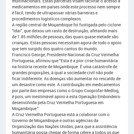
multinacionais. Estas parcerias visam facilitar o acesso a
medicamentos em países onde este processo nem sempre
é fácil, tendo de ultrapassar várias barreiras e
procedimentos logísticos complexos.
A região central de Moçambique foi fustigada pelo ciclone
“Idai”, que deixou um rasto de destruição, afetando mais
de 1.85 milhões de pessoas, das quais quase metade são
crianças. Estas pessoas necessitam agora de todo o apoio
que tem surgido dos quatro cantos do mundo.
Francisco George, Presidente Nacional da Cruz Vermelha
Portuguesa, afirmou que “Esta é a pior crise humanitária
na história recente de Moçambique. É uma catástrofe de
grandes proporções, à qual a sociedade civil não pode
ficar indiferente. As doenças vão aumentar no rescaldo de
um desastre como este. A contribuição em medicamentos
por parte das empresas como o Grupo Cooprofar-Medlog,
é pois, um inestimável apoio a esta Operação Embondeiro
desenvolvida pela Cruz Vermelha Portuguesa em
Moçambique.”
A Cruz Vermelha Portuguesa está a colaborar com o
Governo de Moçambique e outras agências da
Organização das Nações Unidas, para que a assistência
humanitária possa chegar de forma célere a todos os que