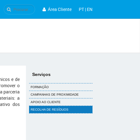
Área Cliente
PT
|
EN
Serviços
micos e de
romover o
FORMAÇÃO
a parceria
CAMPANHAS DE PROXIMIDADE
teriais: a
APOIO AO CLIENTE
ativo dos
RECOLHA DE RESÍDUOS