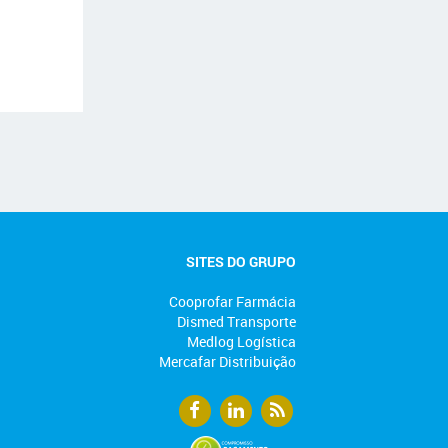
SITES DO GRUPO
Cooprofar Farmácia
Dismed Transporte
Medlog Logística
Mercafar Distribuição