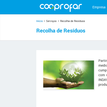
Empresa
Início
Serviços
Recolha de Resíduos
Recolha de Resíduos
Parti
medic
cumpr
com u
INDAV
produ