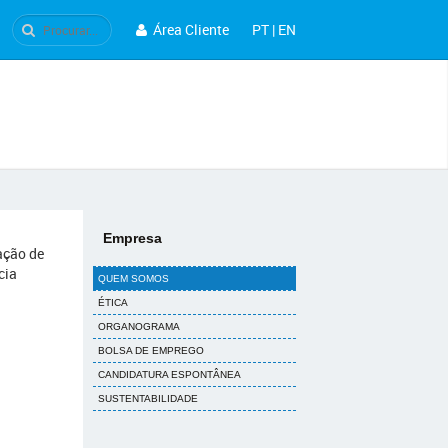
Área Cliente
PT
|
EN
Empresa
ação de
cia
QUEM SOMOS
ÉTICA
ORGANOGRAMA
BOLSA DE EMPREGO
CANDIDATURA ESPONTÂNEA
SUSTENTABILIDADE